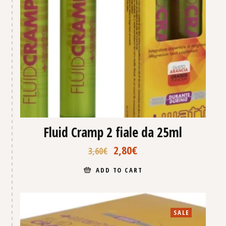
Fluid Cramp 2 fiale da 25ml
2,80
€
3,60
€
ADD TO CART
SALE