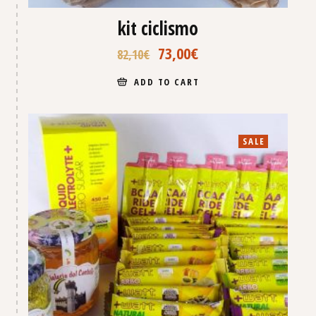
kit ciclismo
73,00
€
82,10
€
ADD TO CART
SALE