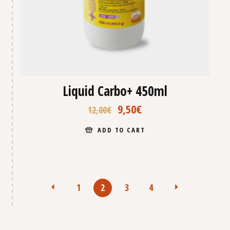
Liquid Carbo+ 450ml
9,50
€
12,00
€
ADD TO CART
1
2
3
4