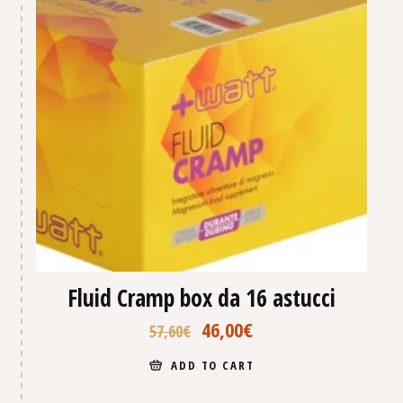
Fluid Cramp box da 16 astucci
46,00
€
57,60
€
ADD TO CART