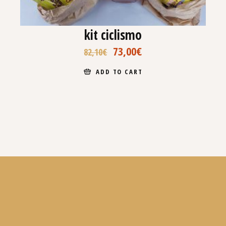
kit ciclismo
73,00
€
82,10
€
ADD TO CART