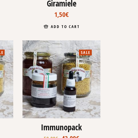
Giramiele
1,50
€
ADD TO CART
LE
SALE
Immunopack
42,00
€