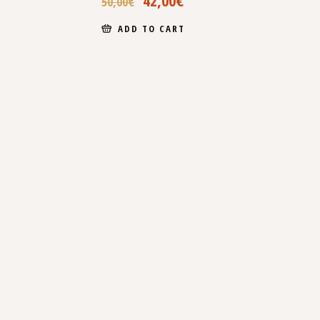
50,00
€
ADD TO CART