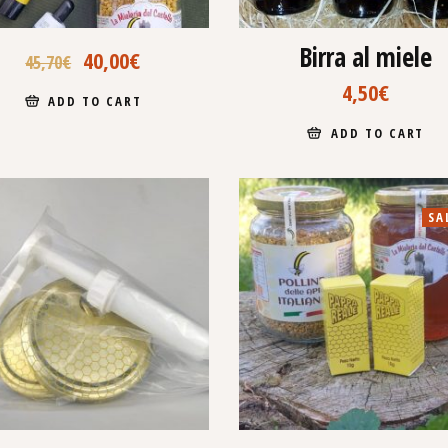
Birra al miele
40,00
€
45,70
€
4,50
€
ADD TO CART
ADD TO CART
SA