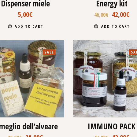
Dispenser miele
Energy kit
5,00
€
42,00
€
46,00
€
ADD TO CART
ADD TO CART
SALE
SA
 meglio dell’alveare
IMMUNO PACK
28,00
€
42,00
€