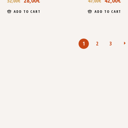
32,00
€
47,00
€
ADD TO CART
ADD TO CART
1
2
3