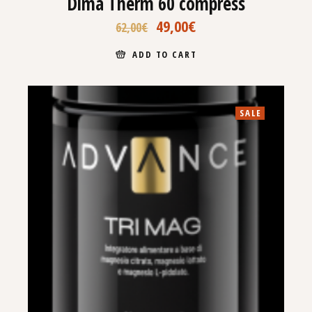
Dima Therm 60 compress
49,00
€
62,00
€
ADD TO CART
SALE