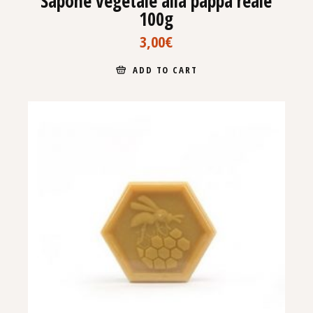
Sapone vegetale alla pappa reale
100g
3,00
€
ADD TO CART