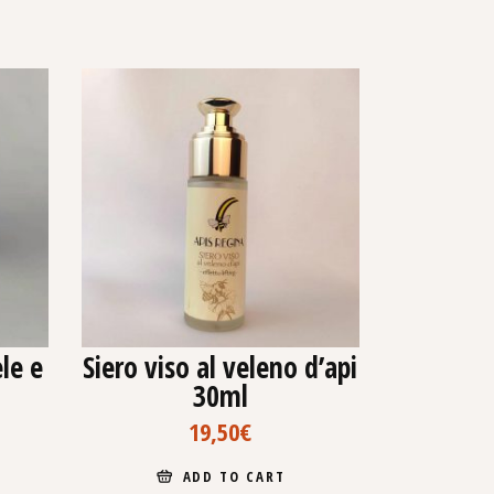
le e
Siero viso al veleno d’api
30ml
19,50
€
ADD TO CART