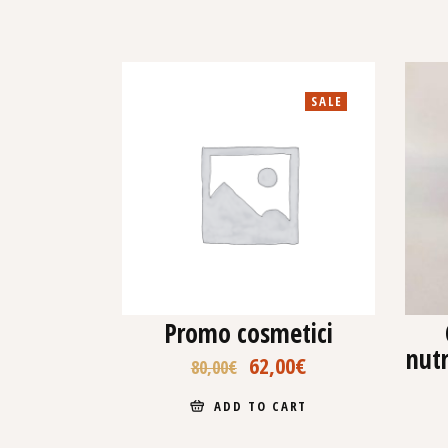
SALE
Promo cosmetici
nutr
62,00
€
80,00
€
ADD TO CART