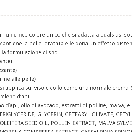
n un unico colore unico che si adatta a qualsiasi sot
ntiene la pelle idratata e le dona un effetto disten
lla formulazione ci sno:
zante)
izzante)
rme alle pelle)
i applica sul viso e collo come una normale crema. S
veleno d’api
o d’api, olio di avocado, estratti di polline, malva, e
TRIGLYCERIDE, GLYCERIN, CETEARYL OLIVATE, CETYL
OLEIFERA SEED OIL, POLLEN EXTRACT, MALVA SYLV
MORPHA COMPRESSA EXTRACT, CAESALPINIA SPINO