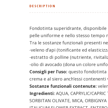
DESCRIPTION
Fondotinta superidrante, disponibile i
pelle uniforme e nello stesso tempo ma
Tra le sostanze funzionali presenti ne
-veleno d’api (tonificante ed elasticiz
-estratto di polline (nutriente, rivital
-olio di avocado (dona un colore unifo
Consigli per l’uso:
questo fondotinta s
crema e al siero anch’essi contenenti 
Sostanze funzionali contenute:
velen
Ingredienti:
AQUA, CAPRYLIC/CAPRIC 
SORBITAN OLIVATE, MICA, ORBIGNYA 
ITALICUM FLOWER EXTRACT, ENTERO