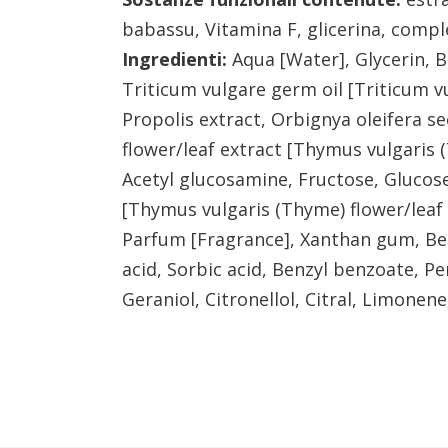
babassu, Vitamina F, glicerina, compl
Ingredienti:
Aqua [Water], Glycerin, 
Triticum vulgare germ oil [Triticum vu
Propolis extract, Orbignya oleifera 
flower/leaf extract [Thymus vulgaris (
Acetyl glucosamine, Fructose, Glucose,
[Thymus vulgaris (Thyme) flower/leaf 
Parfum [Fragrance], Xanthan gum, Benz
acid, Sorbic acid, Benzyl benzoate, P
Geraniol, Citronellol, Citral, Limonene