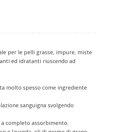
le per le pelli grasse, impure, miste
canti ed idratanti riuscendo ad
zata molto spesso come ingrediente
ircolazione sanguigna svolgendo
ino a completo assorbimento.
ico e lavanda, oli di germe di grano,