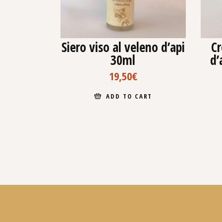
Siero viso al veleno d’api
Cr
30ml
d’
19,50
€
ADD TO CART