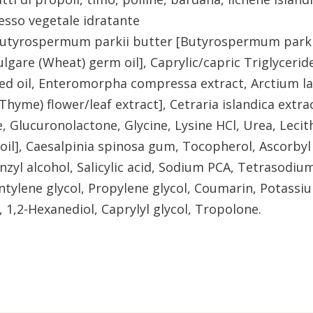
esso vegetale idratante
Butyrospermum parkii butter [Butyrospermum parkii 
lgare (Wheat) germ oil], Caprylic/capric Triglyceride,
seed oil, Enteromorpha compressa extract, Arctium l
Thyme) flower/leaf extract], Cetraria islandica extra
 Glucuronolactone, Glycine, Lysine HCl, Urea, Lecith
oil], Caesalpinia spinosa gum, Tocopherol, Ascorbyl
yl alcohol, Salicylic acid, Sodium PCA, Tetrasodium 
entylene glycol, Propylene glycol, Coumarin, Potass
, 1,2-Hexanediol, Caprylyl glycol, Tropolone.