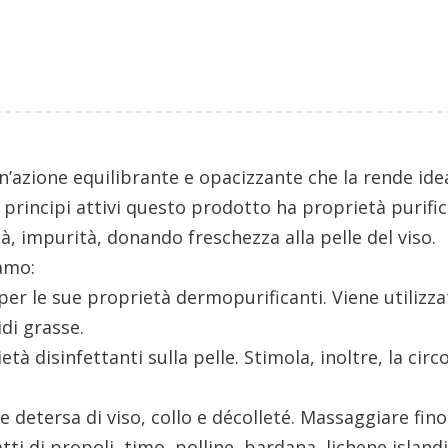
’azione equilibrante e opacizzante che la rende idea
 principi attivi questo prodotto ha proprietà purifi
à, impurità, donando freschezza alla pelle del viso.
iamo:
per le sue proprietà dermopurificanti. Viene utiliz
di grasse.
età disinfettanti sulla pelle. Stimola, inoltre, la c
le detersa di viso, collo e décolleté. Massaggiare f
tti di propoli, timo, polline, bardana, lichene island