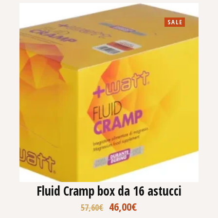
SALE
Fluid Cramp box da 16 astucci
46,00
€
57,60
€